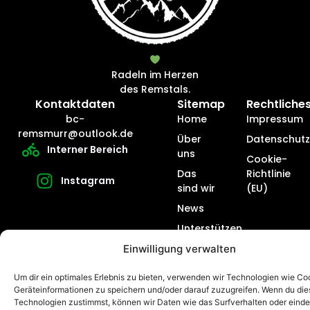
Radeln im Herzen
des Remstals.
Kontaktdaten
Sitemap
Rechtliche
bc-
Home
Impressum
remsmurr@outlook.de
Über
Datenschutz
Interner Bereich
uns
Cookie-
Das
Richtlinie
Instagram
sind wir
(EU)
News
Unterstützen
Kontakt
Einwilligung verwalten
Um dir ein optimales Erlebnis zu bieten, verwenden wir Technologien wie Co
Geräteinformationen zu speichern und/oder darauf zuzugreifen. Wenn du di
Technologien zustimmst, können wir Daten wie das Surfverhalten oder einde